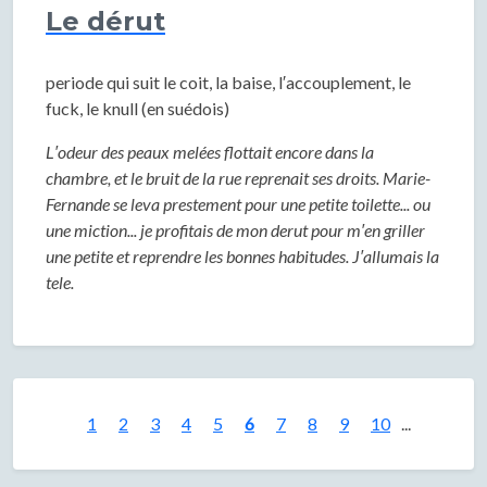
Le dérut
periode qui suit le coit, la baise, l′accouplement, le
fuck, le knull (en suédois)
L′odeur des peaux melées flottait encore dans la
chambre, et le bruit de la rue reprenait ses droits. Marie-
Fernande se leva prestement pour une petite toilette... ou
une miction... je profitais de mon derut pour m′en griller
une petite et reprendre les bonnes habitudes. J′allumais la
tele.
1
2
3
4
5
6
7
8
9
10
...