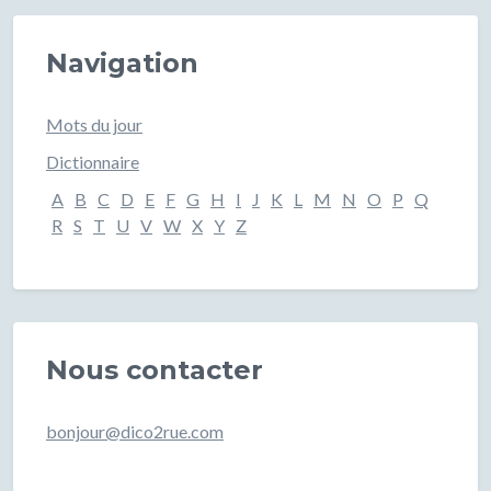
Navigation
Mots du jour
Dictionnaire
A
B
C
D
E
F
G
H
I
J
K
L
M
N
O
P
Q
R
S
T
U
V
W
X
Y
Z
Nous contacter
bonjour@dico2rue.com