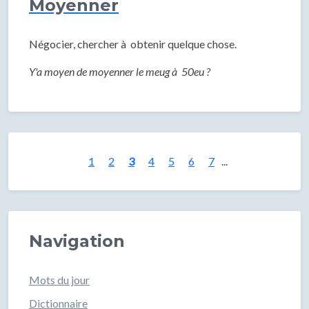
Moyenner
Négocier, chercher à obtenir quelque chose.
Y'a moyen de moyenner le meug à 50eu ?
1
2
3
4
5
6
7
...
Navigation
Mots du jour
Dictionnaire