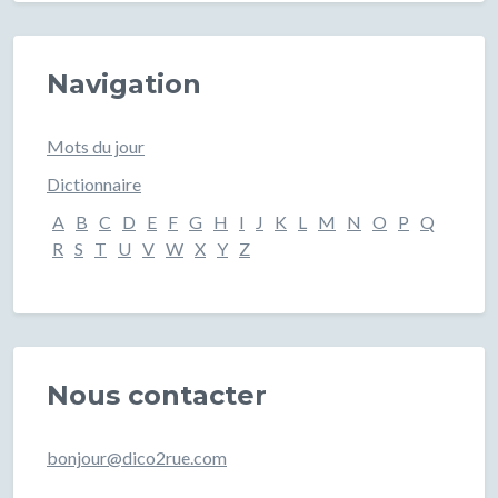
Navigation
Mots du jour
Dictionnaire
A
B
C
D
E
F
G
H
I
J
K
L
M
N
O
P
Q
R
S
T
U
V
W
X
Y
Z
Nous contacter
bonjour@dico2rue.com