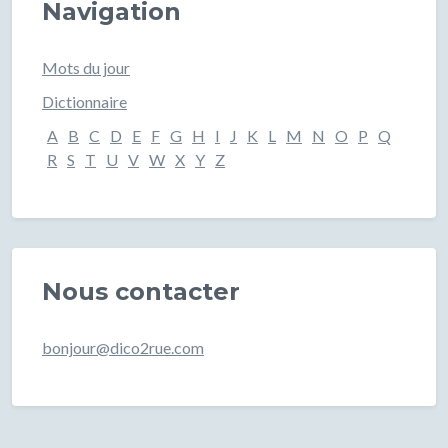
Navigation
Mots du jour
Dictionnaire
A
B
C
D
E
F
G
H
I
J
K
L
M
N
O
P
Q
R
S
T
U
V
W
X
Y
Z
Nous contacter
bonjour@dico2rue.com