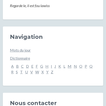
Regarde le, il est fou lawiss
Navigation
Mots du jour
Dictionnaire
A
B
C
D
E
F
G
H
I
J
K
L
M
N
O
P
Q
R
S
T
U
V
W
X
Y
Z
Nous contacter