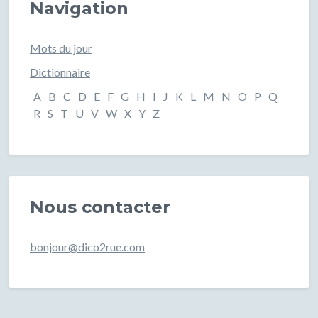
Navigation
Mots du jour
Dictionnaire
A
B
C
D
E
F
G
H
I
J
K
L
M
N
O
P
Q
R
S
T
U
V
W
X
Y
Z
Nous contacter
bonjour@dico2rue.com