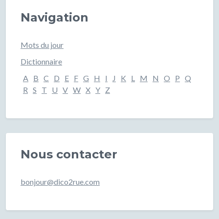
Navigation
Mots du jour
Dictionnaire
A
B
C
D
E
F
G
H
I
J
K
L
M
N
O
P
Q
R
S
T
U
V
W
X
Y
Z
Nous contacter
bonjour@dico2rue.com