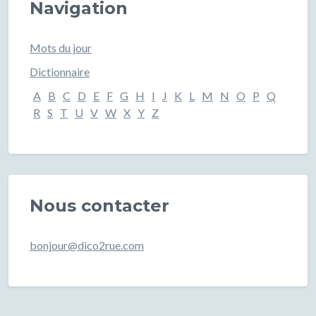
Navigation
Mots du jour
Dictionnaire
A
B
C
D
E
F
G
H
I
J
K
L
M
N
O
P
Q
R
S
T
U
V
W
X
Y
Z
Nous contacter
bonjour@dico2rue.com