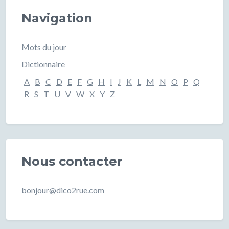
Navigation
Mots du jour
Dictionnaire
A
B
C
D
E
F
G
H
I
J
K
L
M
N
O
P
Q
R
S
T
U
V
W
X
Y
Z
Nous contacter
bonjour@dico2rue.com