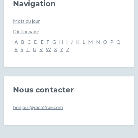
Navigation
Mots du jour
Dictionnaire
A
B
C
D
E
F
G
H
I
J
K
L
M
N
O
P
Q
R
S
T
U
V
W
X
Y
Z
Nous contacter
bonjour@dico2rue.com