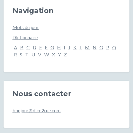
Navigation
Mots du jour
Dictionnaire
A
B
C
D
E
F
G
H
I
J
K
L
M
N
O
P
Q
R
S
T
U
V
W
X
Y
Z
Nous contacter
bonjour@dico2rue.com