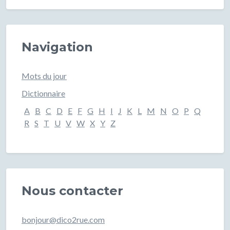
Navigation
Mots du jour
Dictionnaire
A
B
C
D
E
F
G
H
I
J
K
L
M
N
O
P
Q
R
S
T
U
V
W
X
Y
Z
Nous contacter
bonjour@dico2rue.com