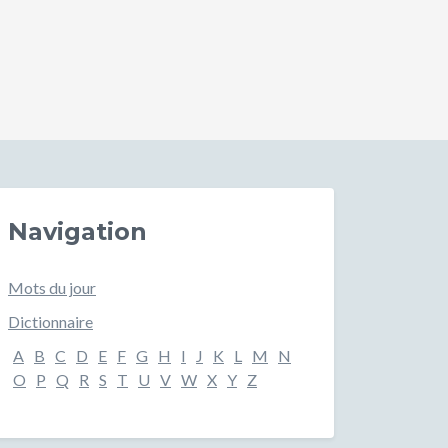
Navigation
Mots du jour
Dictionnaire
A
B
C
D
E
F
G
H
I
J
K
L
M
N
O
P
Q
R
S
T
U
V
W
X
Y
Z