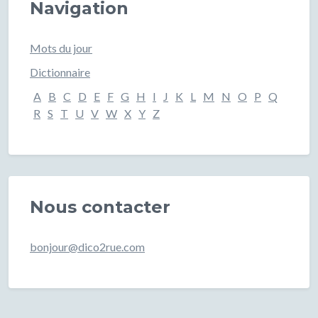
Navigation
Mots du jour
Dictionnaire
A
B
C
D
E
F
G
H
I
J
K
L
M
N
O
P
Q
R
S
T
U
V
W
X
Y
Z
Nous contacter
bonjour@dico2rue.com