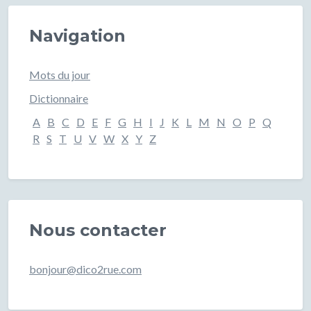
Navigation
Mots du jour
Dictionnaire
A
B
C
D
E
F
G
H
I
J
K
L
M
N
O
P
Q
R
S
T
U
V
W
X
Y
Z
Nous contacter
bonjour@dico2rue.com