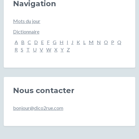
Navigation
Mots du jour
Dictionnaire
A
B
C
D
E
F
G
H
I
J
K
L
M
N
O
P
Q
R
S
T
U
V
W
X
Y
Z
Nous contacter
bonjour@dico2rue.com