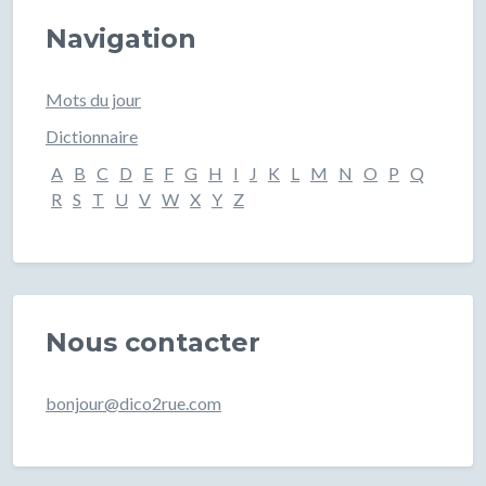
Navigation
Mots du jour
Dictionnaire
A
B
C
D
E
F
G
H
I
J
K
L
M
N
O
P
Q
R
S
T
U
V
W
X
Y
Z
Nous contacter
bonjour@dico2rue.com