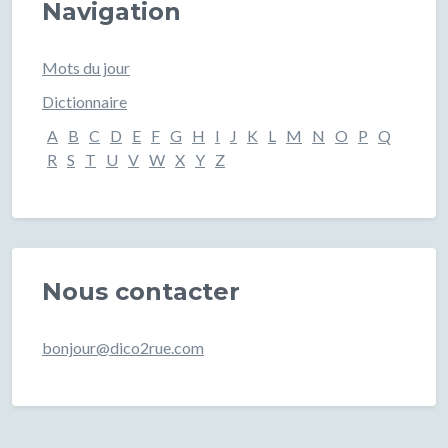
Navigation
Mots du jour
Dictionnaire
A
B
C
D
E
F
G
H
I
J
K
L
M
N
O
P
Q
R
S
T
U
V
W
X
Y
Z
Nous contacter
bonjour@dico2rue.com