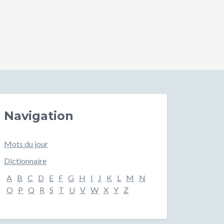
Navigation
Mots du jour
Dictionnaire
A
B
C
D
E
F
G
H
I
J
K
L
M
N
O
P
Q
R
S
T
U
V
W
X
Y
Z