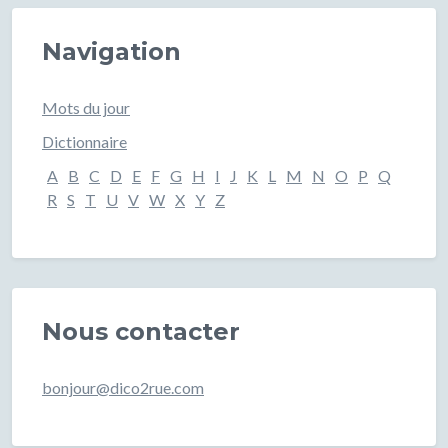
Navigation
Mots du jour
Dictionnaire
A
B
C
D
E
F
G
H
I
J
K
L
M
N
O
P
Q
R
S
T
U
V
W
X
Y
Z
Nous contacter
bonjour@dico2rue.com