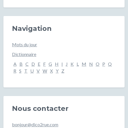
Navigation
Mots du jour
Dictionnaire
A
B
C
D
E
F
G
H
I
J
K
L
M
N
O
P
Q
R
S
T
U
V
W
X
Y
Z
Nous contacter
bonjour@dico2rue.com