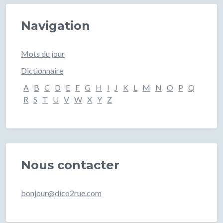
Navigation
Mots du jour
Dictionnaire
A
B
C
D
E
F
G
H
I
J
K
L
M
N
O
P
Q
R
S
T
U
V
W
X
Y
Z
Nous contacter
bonjour@dico2rue.com