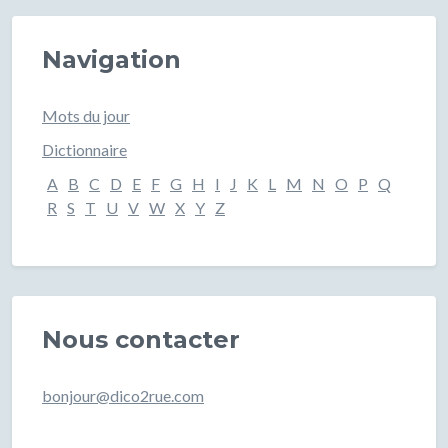
Navigation
Mots du jour
Dictionnaire
A
B
C
D
E
F
G
H
I
J
K
L
M
N
O
P
Q
R
S
T
U
V
W
X
Y
Z
Nous contacter
bonjour@dico2rue.com