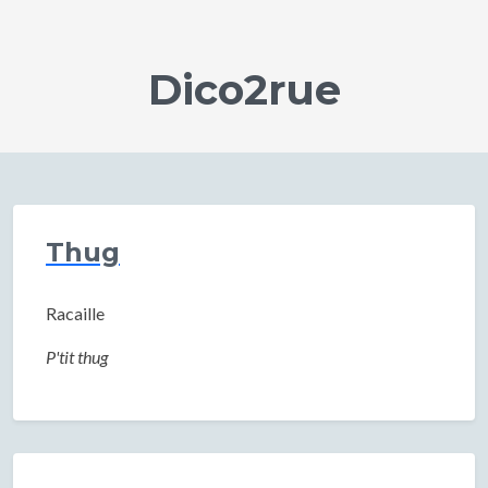
Dico2rue
Thug
Racaille
P'tit thug