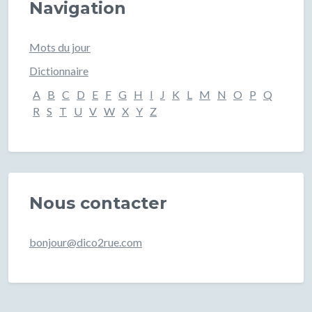
Navigation
Mots du jour
Dictionnaire
A
B
C
D
E
F
G
H
I
J
K
L
M
N
O
P
Q
R
S
T
U
V
W
X
Y
Z
Nous contacter
bonjour@dico2rue.com