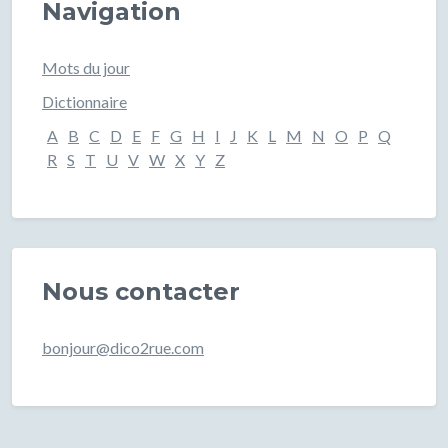
Navigation
Mots du jour
Dictionnaire
A
B
C
D
E
F
G
H
I
J
K
L
M
N
O
P
Q
R
S
T
U
V
W
X
Y
Z
Nous contacter
bonjour@dico2rue.com