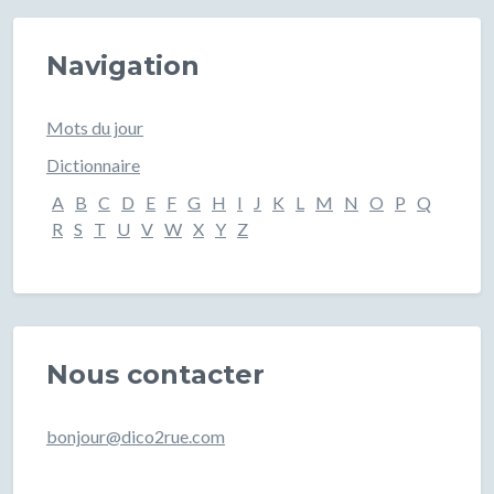
Navigation
Mots du jour
Dictionnaire
A
B
C
D
E
F
G
H
I
J
K
L
M
N
O
P
Q
R
S
T
U
V
W
X
Y
Z
Nous contacter
bonjour@dico2rue.com