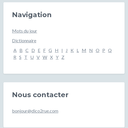
Navigation
Mots du jour
Dictionnaire
A
B
C
D
E
F
G
H
I
J
K
L
M
N
O
P
Q
R
S
T
U
V
W
X
Y
Z
Nous contacter
bonjour@dico2rue.com