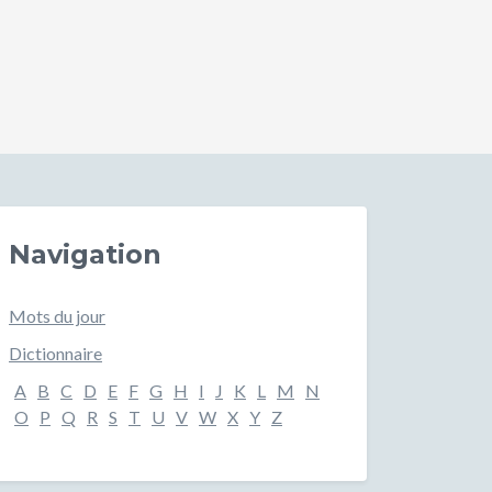
Navigation
Mots du jour
Dictionnaire
A
B
C
D
E
F
G
H
I
J
K
L
M
N
O
P
Q
R
S
T
U
V
W
X
Y
Z