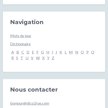
Navigation
Mots du jour
Dictionnaire
A
B
C
D
E
F
G
H
I
J
K
L
M
N
O
P
Q
R
S
T
U
V
W
X
Y
Z
Nous contacter
bonjour@dico2rue.com