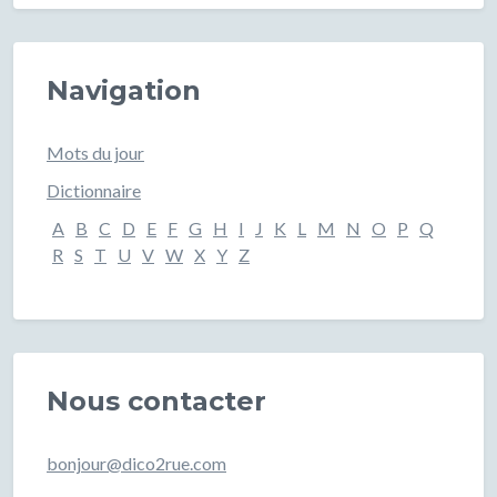
Navigation
Mots du jour
Dictionnaire
A
B
C
D
E
F
G
H
I
J
K
L
M
N
O
P
Q
R
S
T
U
V
W
X
Y
Z
Nous contacter
bonjour@dico2rue.com