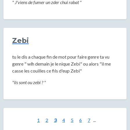
" J'viens de fumer un zder chui rabat "
Zebi
tu le dis a chaque fin de mot pour faire genre ta vu
genre " wlh demain je le nique Zebi" ou alors "il me
casse les couilles ce fils d'eup Zebi"
"ils sont ou zebi ? "
1
2
3
4
5
6
7
...