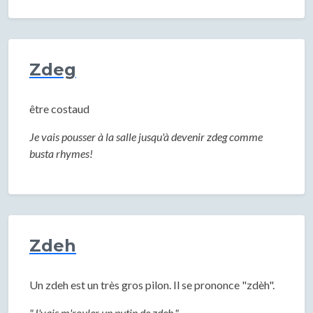
Zdeg
être costaud
Je vais pousser à la salle jusqu'à devenir zdeg comme
busta rhymes!
Zdeh
Un zdeh est un très gros pilon. Il se prononce "zdèh".
"J'vais m'rouler un putin de zdeh."