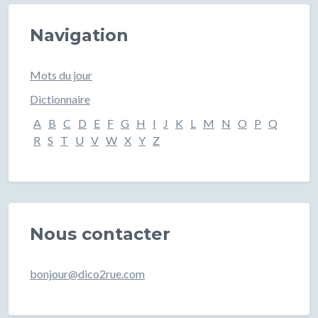
Navigation
Mots du jour
Dictionnaire
A
B
C
D
E
F
G
H
I
J
K
L
M
N
O
P
Q
R
S
T
U
V
W
X
Y
Z
Nous contacter
bonjour@dico2rue.com