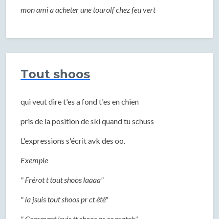
mon ami a acheter une tourolf chez feu vert
Tout shoos
qui veut dire t'es a fond t'es en chien
pris de la position de ski quand tu schuss
L'expressions s'écrit avk des oo.
Exemple
" Frérot t tout shoos laaaa"
" la jsuis tout shoos pr ct été"
" Comment jsuis tt shoos pr ce match"