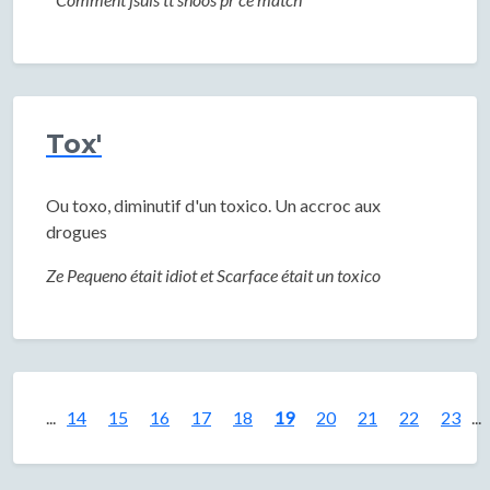
Tox'
Ou toxo, diminutif d'un toxico. Un accroc aux
drogues
Ze Pequeno était idiot et Scarface était un toxico
...
14
15
16
17
18
19
20
21
22
23
...