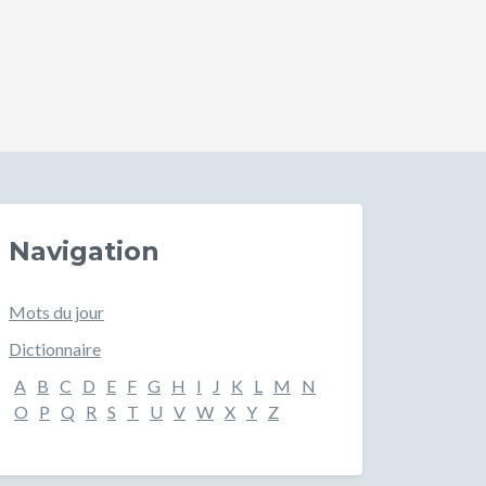
Navigation
Mots du jour
Dictionnaire
A
B
C
D
E
F
G
H
I
J
K
L
M
N
O
P
Q
R
S
T
U
V
W
X
Y
Z