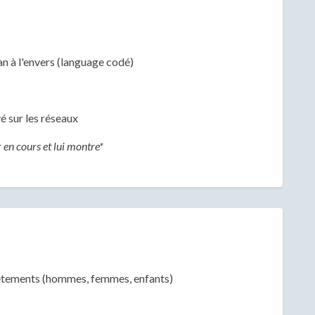
an à l'envers (language codé)
é sur les réseaux
r en cours et lui montre*
vêtements (hommes, femmes, enfants)