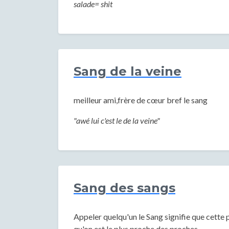
salade= shit
Sang de la veine
meilleur ami,frère de cœur bref le sang
"awé lui c'est le de la veine"
Sang des sangs
Appeler quelqu'un le Sang signifie que cette 
qu'on est le plus proche des proches.