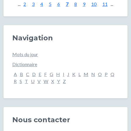
...
2
3
4
5
6
7
8
9
10
11
...
Navigation
Mots du jour
Dictionnaire
A
B
C
D
E
F
G
H
I
J
K
L
M
N
O
P
Q
R
S
T
U
V
W
X
Y
Z
Nous contacter