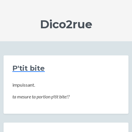
Dico2rue
P'tit bite
impuissant.
ta mesure ta portion p'tit bite!?