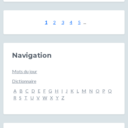
1
2
3
4
5
...
Navigation
Mots du jour
Dictionnaire
A
B
C
D
E
F
G
H
I
J
K
L
M
N
O
P
Q
R
S
T
U
V
W
X
Y
Z