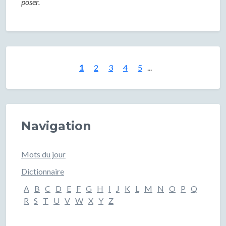
poser.
1
2
3
4
5
...
Navigation
Mots du jour
Dictionnaire
A
B
C
D
E
F
G
H
I
J
K
L
M
N
O
P
Q
R
S
T
U
V
W
X
Y
Z