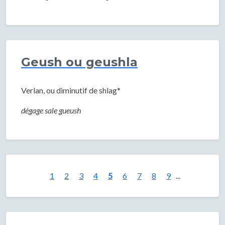
Geush ou geushla
Verlan, ou diminutif de shlag*
dégage sale gueush
1
2
3
4
5
6
7
8
9
...