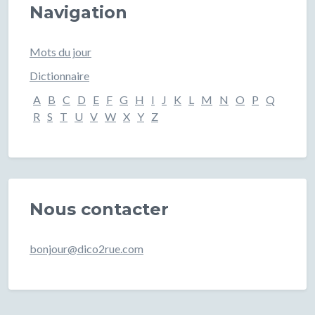
Navigation
Mots du jour
Dictionnaire
A
B
C
D
E
F
G
H
I
J
K
L
M
N
O
P
Q
R
S
T
U
V
W
X
Y
Z
Nous contacter
bonjour@dico2rue.com