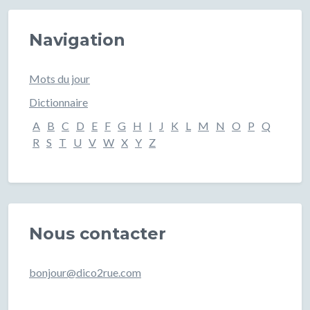
Navigation
Mots du jour
Dictionnaire
A
B
C
D
E
F
G
H
I
J
K
L
M
N
O
P
Q
R
S
T
U
V
W
X
Y
Z
Nous contacter
bonjour@dico2rue.com