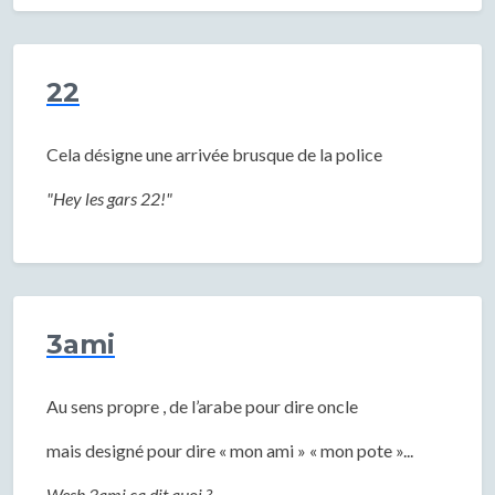
22
Cela désigne une arrivée brusque de la police
"Hey les gars 22!"
3ami
Au sens propre , de l’arabe pour dire oncle
mais designé pour dire « mon ami » « mon pote »...
Wesh 3ami ca dit quoi ?