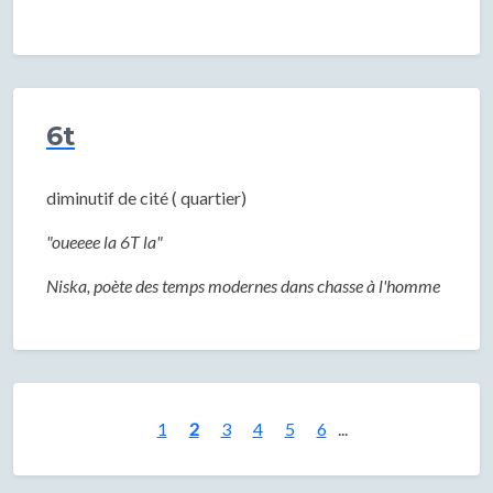
6t
diminutif de cité ( quartier)
"oueeee la 6T la"
Niska, poète des temps modernes dans chasse à l'homme
1
2
3
4
5
6
...