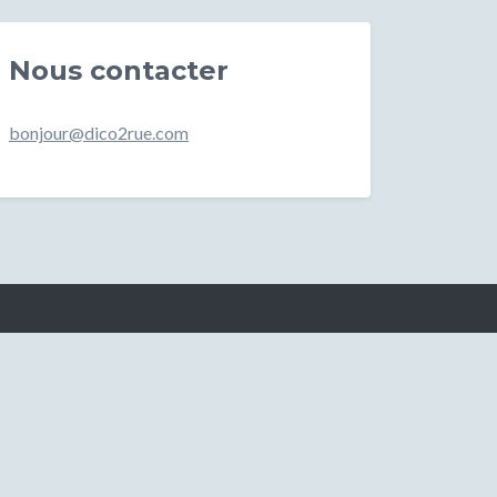
Nous contacter
bonjour@dico2rue.com