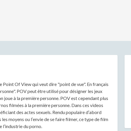
Point Of View qui veut dire "point de vue". En français
ersonne". POV peut être utilisé pour désigner les jeux
on joue à la première personne. POV est cependant plus
ornos filmées à la première personne. Dans ces videos
néficiant des actes sexuels. Rendu populaire d′abord
 les moyens ou l′envie de se faire filmer, ce type de film
 l′industrie du porno.