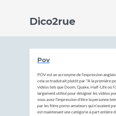
Dico2rue
Pov
POV est un acronyme de l′expression anglaise 
cela se traduirait plutôt par "A la première p
vidéos tels que Doom, Quake, Half-Life où l′
largement utilisé pour désigner les vidéos p
vous avez l′impression d′être la personne bé
par les films porno amateurs qui n′avaient pas
est maintenant une catégorie à part entière de