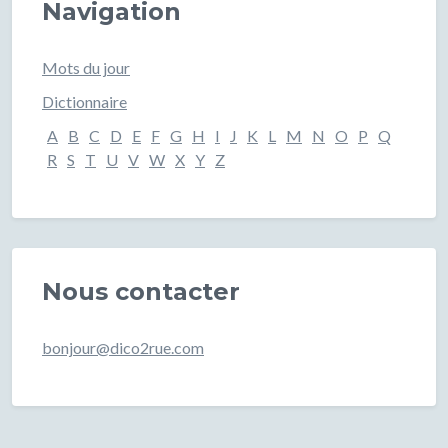
Navigation
Mots du jour
Dictionnaire
A
B
C
D
E
F
G
H
I
J
K
L
M
N
O
P
Q
R
S
T
U
V
W
X
Y
Z
Nous contacter
bonjour@dico2rue.com