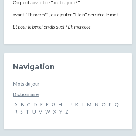
On peut aussi dire "on dis quoi ?"
avant "Eh mercé" , ou ajouter "Hein" derrière le mot.
Et pour le benef on dis quoi ? Eh merceee
Navigation
Mots du jour
Dictionnaire
A
B
C
D
E
F
G
H
I
J
K
L
M
N
O
P
Q
R
S
T
U
V
W
X
Y
Z