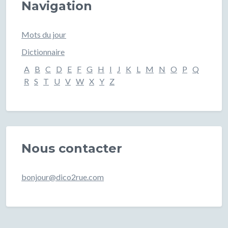
Navigation
Mots du jour
Dictionnaire
A
B
C
D
E
F
G
H
I
J
K
L
M
N
O
P
Q
R
S
T
U
V
W
X
Y
Z
Nous contacter
bonjour@dico2rue.com