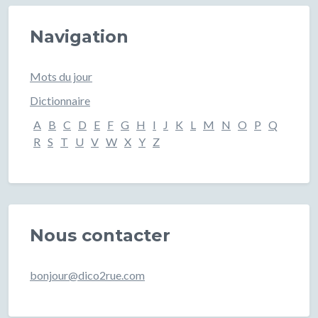
Navigation
Mots du jour
Dictionnaire
A
B
C
D
E
F
G
H
I
J
K
L
M
N
O
P
Q
R
S
T
U
V
W
X
Y
Z
Nous contacter
bonjour@dico2rue.com