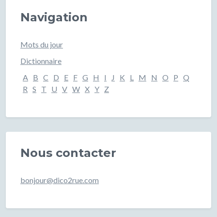
Navigation
Mots du jour
Dictionnaire
A
B
C
D
E
F
G
H
I
J
K
L
M
N
O
P
Q
R
S
T
U
V
W
X
Y
Z
Nous contacter
bonjour@dico2rue.com