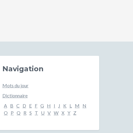
Navigation
Mots du jour
Dictionnaire
A
B
C
D
E
F
G
H
I
J
K
L
M
N
O
P
Q
R
S
T
U
V
W
X
Y
Z