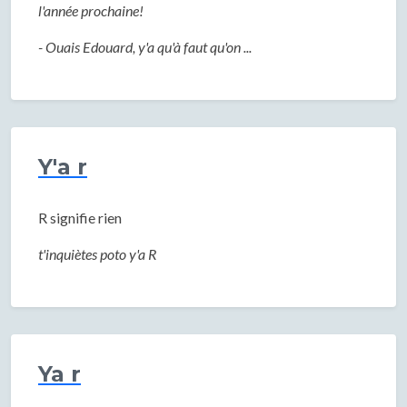
l'année prochaine!
- Ouais Edouard, y'a qu'à faut qu'on ...
Y'a r
R signifie rien
t'inquiètes poto y'a R
Ya r