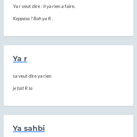
Ya r veut dire : il ya rien a faire.
Keppasa ? Bah ya R .
Ya r
sa veut dire ya rien
je fait R la
Ya sahbi