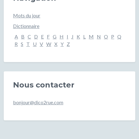
Mots du jour
Dictionnaire
A
B
C
D
E
F
G
H
I
J
K
L
M
N
O
P
Q
R
S
T
U
V
W
X
Y
Z
Nous contacter
bonjour@dico2rue.com