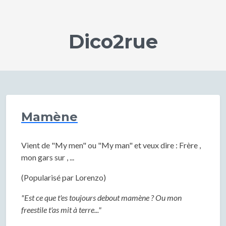
Dico2rue
Mamène
Vient de "My men" ou "My man" et veux dire : Frère ,
mon gars sur , ...
(Popularisé par Lorenzo)
"Est ce que t'es toujours debout mamène ? Ou mon
freestile t'as mit à terre..."