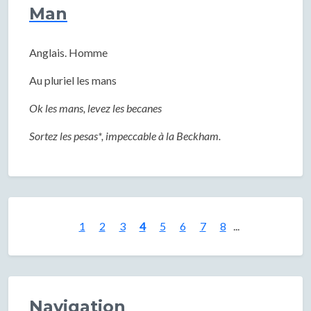
Man
Anglais. Homme
Au pluriel les mans
Ok les mans, levez les becanes
Sortez les pesas*, impeccable à la Beckham.
1
2
3
4
5
6
7
8
...
Navigation