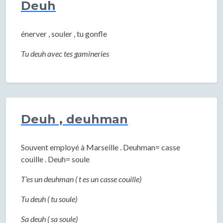
Deuh
énerver , souler , tu gonfle
Tu deuh avec tes gamineries
Deuh , deuhman
Souvent employé à Marseille . Deuhman= casse
couille . Deuh= soule
T’es un deuhman ( t es un casse couille)
Tu deuh ( tu soule)
Sa deuh ( sa soule)