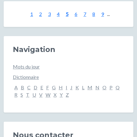
1
2
3
4
5
6
7
8
9
...
Navigation
Mots du jour
Dictionnaire
A
B
C
D
E
F
G
H
I
J
K
L
M
N
O
P
Q
R
S
T
U
V
W
X
Y
Z
Nous contacter